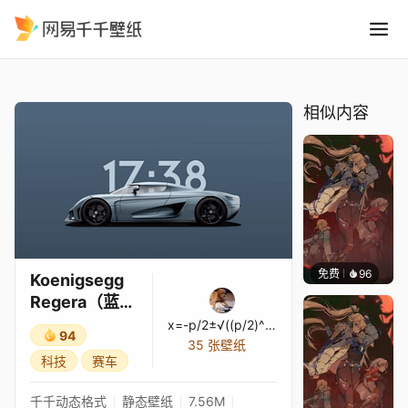
Koenigsegg Regera蓝色版
精选
Koenigsegg Regera（蓝色版）
相似内容
免费
96
Nesu
Koenigsegg
Regera（蓝色
版）
x=-p/2±√((p/2)^2-q)
94
35 张壁纸
科技
赛车
千千动态格式
静态壁纸
7.56M