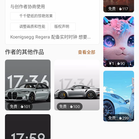
与创作者协商使用
免费
117
Nesu
千千壁纸的惊艳效果
调整画质和性能
版权声明
Koenigsegg Regera 配备实时时钟 想要请求不同颜色的汽车？请查看我的个人资料是否已有，如果没有，请留言，我会尽力实现。
作者的其他作品
查看全部
￥1
90
叮叮当
免费
101
免费
100
免费
299
Ado