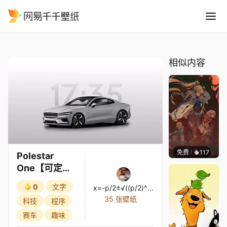
Polestar One可定制
精选
Polestar One【可定制】
相似内容
免费
117
Nesu
Polestar
One【可定
制】
0
文字
x=-p/2±√((p/2)^2-q)
35 张壁纸
科技
程序
赛车
趣味