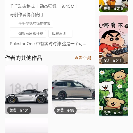
千千动态格式
动态壁纸
9.45M
免费
215
渔小小
与创作者协商使用
千千壁纸的惊艳效果
调整画质和性能
版权声明
Polestar One 带有实时时钟 这是一个可自定义的壁纸，用户可以更改背景色调、时钟颜色以及切换24小时制和12小时制。 想要请求不同颜色的汽车？请查看我的个人资料是否已有，如果没有，请留言，我会尽力实现。
作者的其他作品
查看全部
￥3
211
渔小小
免费
101
免费
98
免费
753
渔小小