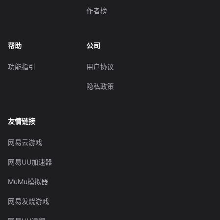
作者榜
帮助
公司
功能指引
用户协议
隐私政策
友情链接
网易云游戏
网易UU加速器
MuMu模拟器
网易发烧游戏