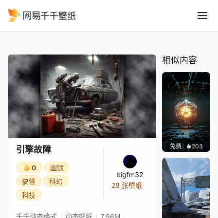
引擎故障
精选
引擎故障
相似内容
免费
203
Meowl
引擎故障
0
幽默
bigfm32
搞怪
科幻
28 张壁纸
科技
千千动态格式
动态壁纸
7.56M