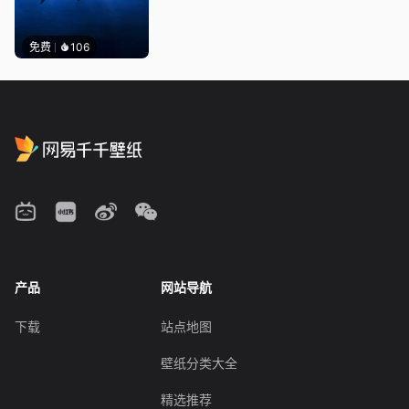
免费
106
产品
网站导航
下载
站点地图
壁纸分类大全
精选推荐