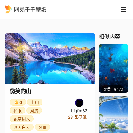
微笑的山
精选
微笑的山
相似内容
免费
170
Max
微笑的山
0
山川
护眼
河流
bigfm32
28 张壁纸
花草树木
蓝天白云
风景