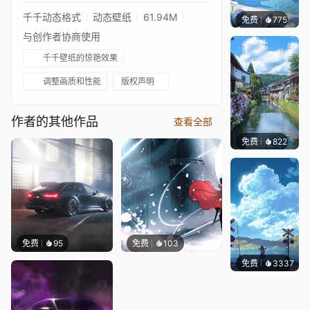
千千动态格式
动态壁纸
61.94M
免费
775
豆子酱e
与创作者协商使用
千千壁纸的惊艳效果
调整画质和性能
版权声明
作者的其他作品
查看全部
免费
822
叮叮当
免费
95
免费
103
免费
3337
星梦