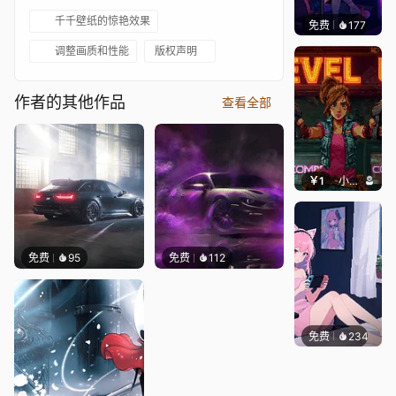
千千壁纸的惊艳效果
免费
177
𝑬𝒗𝒆𝑾𝒊𝒏
调整画质和性能
版权声明
作者的其他作品
查看全部
￥1
小鹿子
免费
95
免费
112
免费
234
好看壁