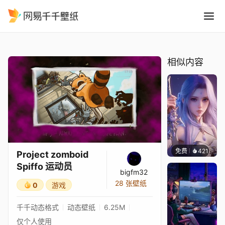
Project zomboid Spiffo 运
精选
Project zomboid Spiffo 运动员
相似内容
免费
421
好看壁
Project zomboid
Spiffo 运动员
bigfm32
28 张壁纸
0
游戏
千千动态格式
动态壁纸
6.25M
仅个人使用