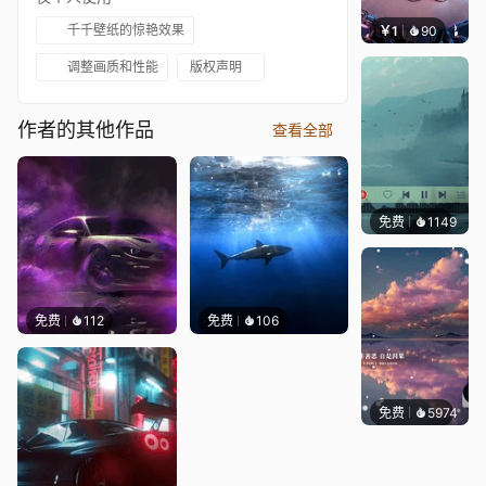
千千壁纸的惊艳效果
￥1
90
叮叮当
调整画质和性能
版权声明
作者的其他作品
查看全部
免费
1149
冰茶L
免费
112
免费
106
免费
5974
冰茶L