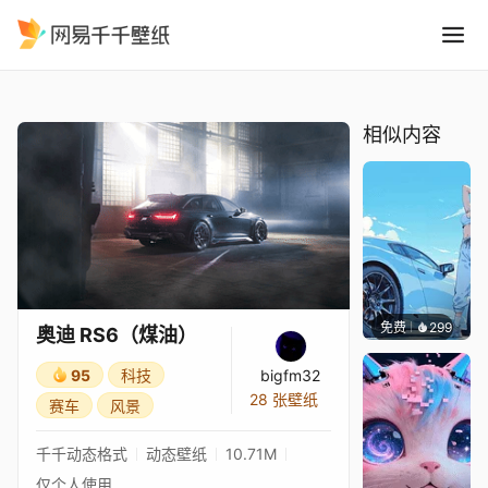
奥迪 RS6煤油
精选
奥迪 RS6（煤油）
相似内容
免费
299
Ado
奥迪 RS6（煤油）
95
科技
bigfm32
28 张壁纸
赛车
风景
千千动态格式
动态壁纸
10.71M
仅个人使用