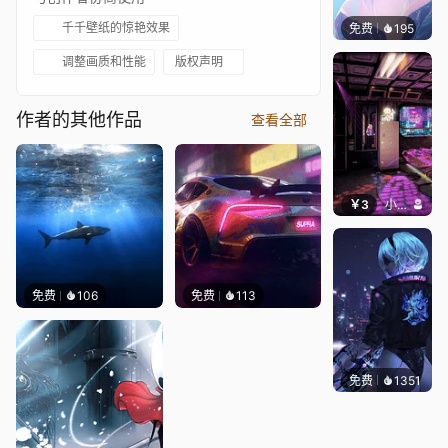
千千壁纸的惊艳效果
免费
195
b l u e
调整画质和性能
版权声明
作者的其他作品
查看全部
￥3
小皮球
免费
106
免费
113
免费
1351
Bewie