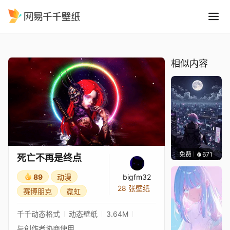
死亡不再是终点
精选
死亡不再是终点
相似内容
免费
671
鲨鲨啊
死亡不再是终点
89
动漫
bigfm32
28 张壁纸
赛博朋克
霓虹
千千动态格式
动态壁纸
3.64M
与创作者协商使用