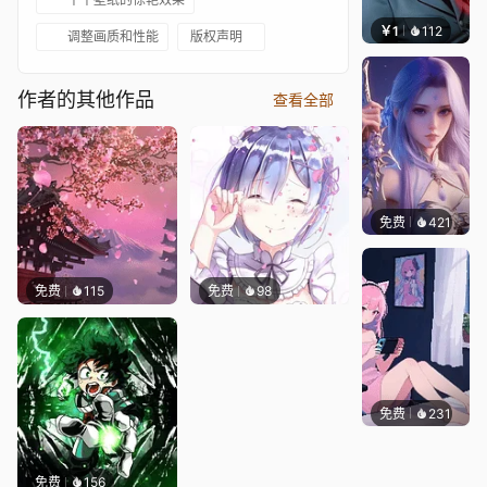
￥1
112
宅婳氏
调整画质和性能
版权声明
作者的其他作品
查看全部
免费
421
好看壁
免费
115
免费
98
免费
231
好看壁
免费
156