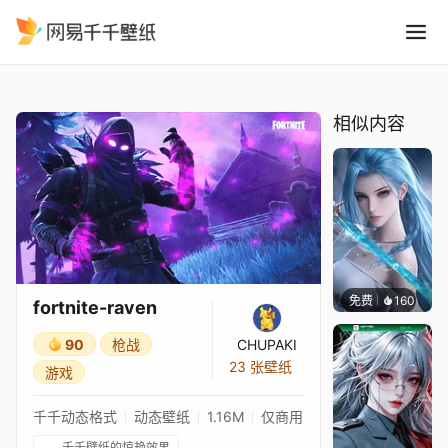
fortnite-raven
精选
fortnite-raven
相似内容
免费
160
好看壁
fortnite-raven
90
枪战
CHUPAKI
23 张壁纸
游戏
千千动态格式
动态壁纸
1.16M
仅商用
千千壁纸的惊艳效果