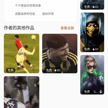
千千壁纸的惊艳效果
免费
93
Niara
调整画质和性能
版权声明
作者的其他作品
查看全部
免费
97
ender
免费
免费
90
免费
SomethingEPIC