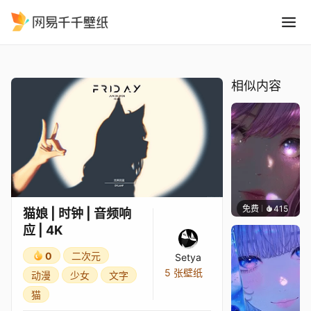
猫娘 时钟 音频响应 4K
精选
猫娘 | 时钟 | 音频响应 | 4K
相似内容
免费
415
辰东壁
猫娘 | 时钟 | 音频响
应 | 4K
0
二次元
Setya
5 张壁纸
动漫
少女
文字
猫