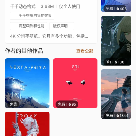
千千动态格式
3.68M
仅个人使用
免费
403
辰东壁
千千壁纸的惊艳效果
调整画质和性能
版权声明
4K 分辨率壁纸。它具有多个功能，包括：语言选项：葡萄牙语、英语、法语和日语（可能会有更多语言加入！）数据格式：切换短格式和完整格式月份格式：可选择数字格式（08/03/2025）、简写格式（08 MAR 2025）或完整格式（08 March 2025）日期顺序：切换 DD-MM-YYYY、MM-DD-YYYY 和 YYYY-MM-DD时钟：可选择隐藏时钟时间格式：可选择24小时制或12小时制AM/PM：可选择显示或隐藏AM/PM秒数：时钟显示秒数音频响应效果媒体信息可视化器**01/07/2025 - 添加自定义文本颜色 注意：翻译可能包含错误，欢迎任何反馈或建议！
作者的其他作品
查看全部
￥1
130
辰东
免费
免费
95
免费
1844
辰东