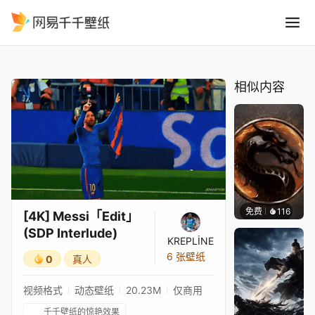
4K MessiEditSDP Interlude
精选
[4K] Messi「Edit」(SDP Interlude)
相似内容
免费
116
ender
[4K] Messi「Edit」
(SDP Interlude)
KREPLİNE
6 张壁纸
0
真人
视频格式
动态壁纸
20.23M
仅商用
千千壁纸的惊艳效果