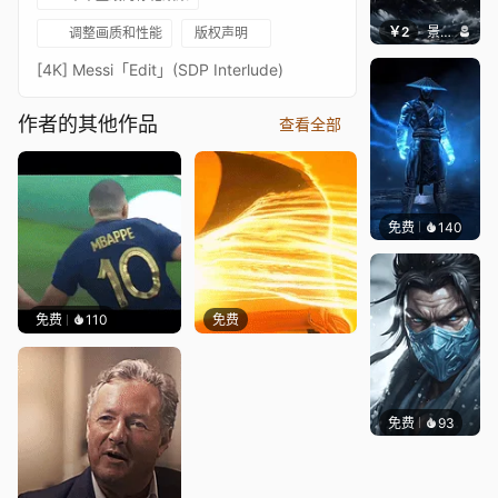
￥2
景毅6688
调整画质和性能
版权声明
[4K] Messi「Edit」(SDP Interlude)
作者的其他作品
查看全部
免费
140
ender
免费
110
免费
免费
93
Niara