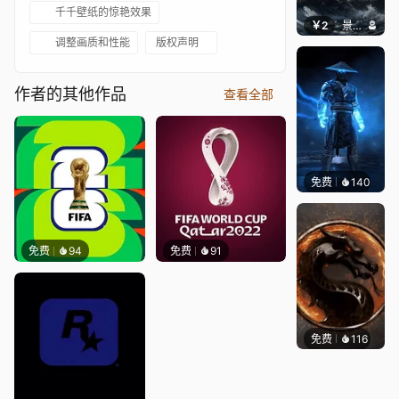
千千壁纸的惊艳效果
￥2
景毅6688
调整画质和性能
版权声明
作者的其他作品
查看全部
免费
140
ender
免费
94
免费
91
免费
116
ender