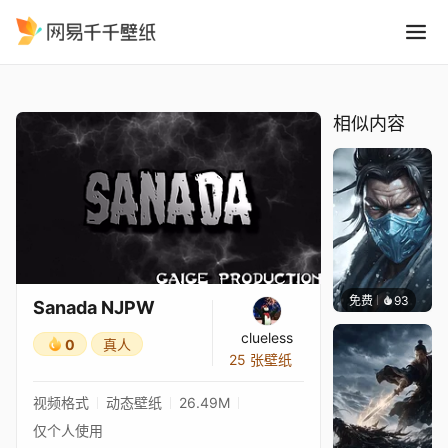
Sanada NJPW
精选
Sanada NJPW
相似内容
免费
93
Niara
Sanada NJPW
clueless
0
真人
25 张壁纸
视频格式
动态壁纸
26.49M
仅个人使用