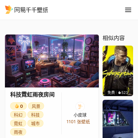
科技霓虹雨夜房间
精选
科技霓虹雨夜房间
相似内容
免费
523
Max
科技霓虹雨夜房间
0
风景
科幻
科技
小皮球
1101 张壁纸
霓虹
城市
雨夜