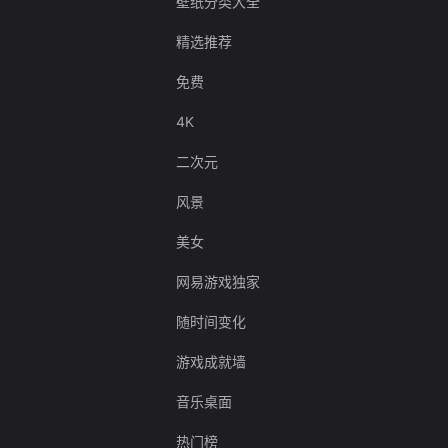
壁纸分类大全
精选推荐
免费
4K
二次元
风景
美女
网易游戏独家
随时间变化
游戏成就墙
音乐桌面
热门榜