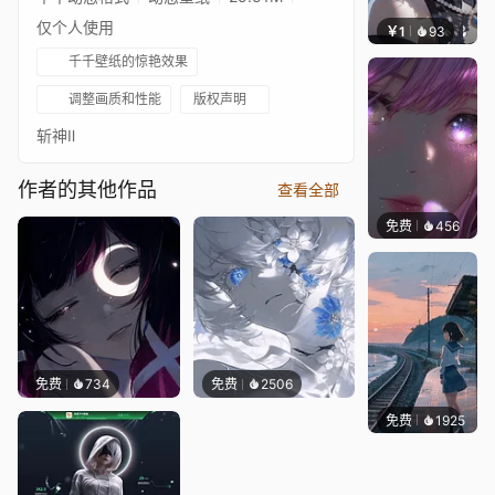
仅个人使用
￥1
93
辰东壁
千千壁纸的惊艳效果
调整画质和性能
版权声明
斩神Ⅱ
作者的其他作品
查看全部
免费
456
辰东壁
免费
734
免费
2506
免费
1925
辰东壁