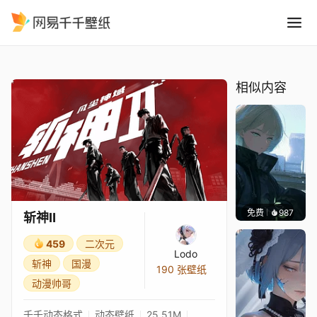
斩神Ⅱ
精选
斩神Ⅱ
相似内容
免费
987
辰东壁
斩神Ⅱ
459
二次元
Lodo
斩神
国漫
190 张壁纸
动漫帅哥
千千动态格式
动态壁纸
25.51M