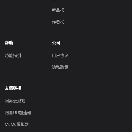
新品榜
作者榜
帮助
公司
功能指引
用户协议
隐私政策
友情链接
网易云游戏
网易UU加速器
MuMu模拟器