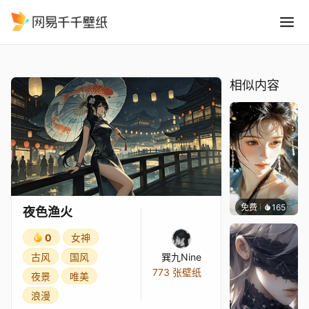
夜色渔火
精选
夜色渔火
相似内容
免费
165
渔小小
夜色渔火
0
女神
古风
国风
巽九Nine
773 张壁纸
夜景
唯美
浪漫