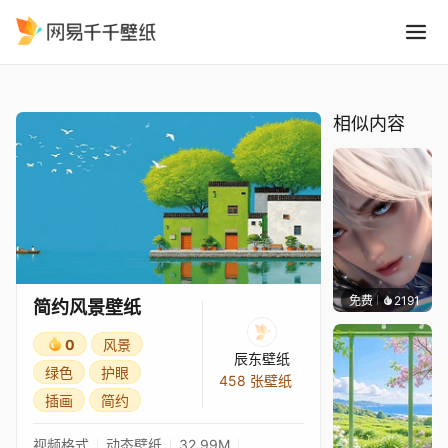
简约风景壁纸
精选
简约风景壁纸
相似内容
免费
2191
搬搬
简约风景壁纸
0
风景
辰东壁纸
绿色
护眼
458 张壁纸
插画
简约
视频格式
动态壁纸
32.99M