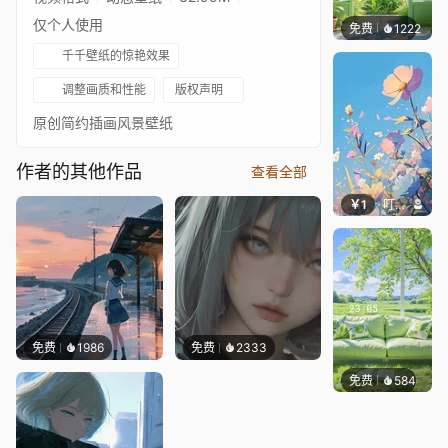
仅个人使用
免费
1222
豆子酱e
千千壁纸的惊艳效果
调整画质和性能
版权声明
原创简约插画风景壁纸
作者的其他作品
查看全部
￥1
叮叮当当
免费
1986
免费
2333
免费
584
豆子酱e