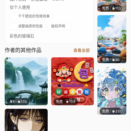
仅个人使用
免费
113
渔小小
千千壁纸的惊艳效果
调整画质和性能
版权声明
彩色的玻璃石
作者的其他作品
查看全部
免费
90
渔小小
￥1
170
免费
104
免费
355
S37