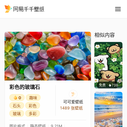
彩色的玻璃石
精选
彩色的玻璃石
相似内容
免费
738
渔小小
彩色的玻璃石
0
趣味
可可爱壁纸
石头
彩色
1489 张壁纸
玻璃
多彩
图片格式
静态壁纸
9.21M