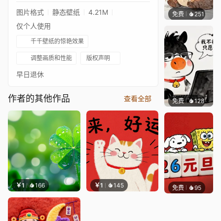
图片格式
静态壁纸
4.21M
免费
251
渔小小
仅个人使用
千千壁纸的惊艳效果
调整画质和性能
版权声明
早日退休
作者的其他作品
查看全部
免费
128
渔小小
￥1
166
￥1
145
免费
95
好看壁