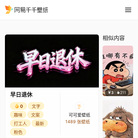
早日退休
精选
早日退休
相似内容
￥3
211
渔小小
早日退休
0
文字
趣味
文案
可可爱壁纸
1489 张壁纸
打工人
最新
粉色