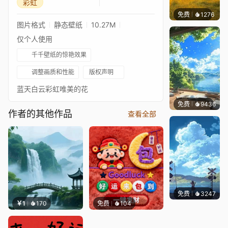
彩虹
免费
1276
叮叮当
图片格式
静态壁纸
10.27M
仅个人使用
千千壁纸的惊艳效果
调整画质和性能
版权声明
蓝天白云彩虹唯美的花
免费
9436
叮叮
作者的其他作品
查看全部
免费
3247
星梦
￥1
170
免费
104