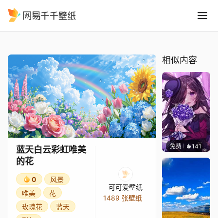
蓝天白云彩虹唯美的花
精选
蓝天白云彩虹唯美的花
相似内容
免费
141
夜莺Ni
蓝天白云彩虹唯美
的花
0
风景
可可爱壁纸
唯美
花
1489 张壁纸
玫瑰花
蓝天