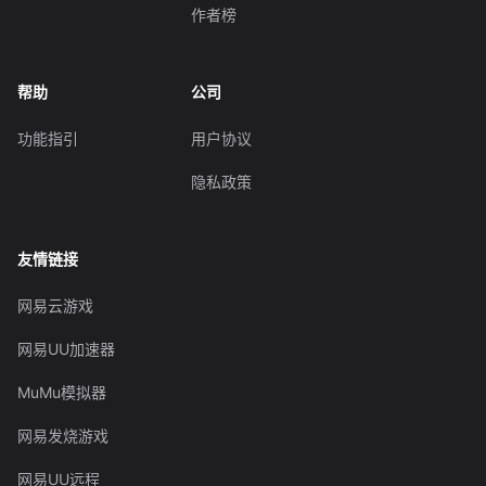
作者榜
帮助
公司
功能指引
用户协议
隐私政策
友情链接
网易云游戏
网易UU加速器
MuMu模拟器
网易发烧游戏
网易UU远程