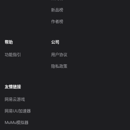
新品榜
作者榜
帮助
公司
功能指引
用户协议
隐私政策
友情链接
网易云游戏
网易UU加速器
MuMu模拟器