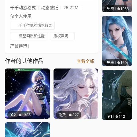
千千动态格式
动态壁纸
25.72M
免费
1958
辰东壁
仅个人使用
千千壁纸的惊艳效果
调整画质和性能
版权声明
严禁搬运！
作者的其他作品
查看全部
免费
160
好看壁
￥2
1385
免费
327
￥1
142
辰东壁