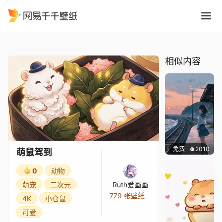
萌鼠驾到
精选
萌鼠驾到
相似内容
免费
2010
辰东
萌鼠驾到
0
动物
萌宠
二次元
Ruth爱画画
779 张壁纸
4K
小仓鼠
可爱