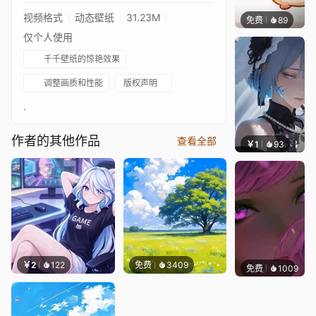
视频格式
动态壁纸
31.23M
免费
89
渔小小
仅个人使用
千千壁纸的惊艳效果
调整画质和性能
版权声明
.
作者的其他作品
查看全部
￥1
93
辰东壁
￥2
122
免费
3409
免费
1009
辰东