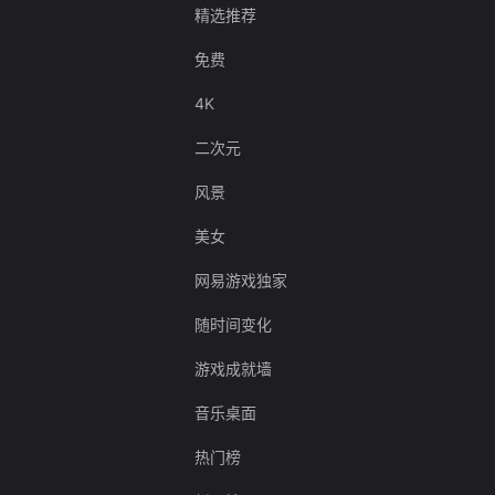
精选推荐
免费
4K
二次元
风景
美女
网易游戏独家
随时间变化
游戏成就墙
音乐桌面
热门榜