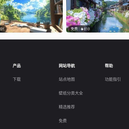
891
免费
810
产品
网站导航
帮助
下载
站点地图
功能指引
壁纸分类大全
精选推荐
免费