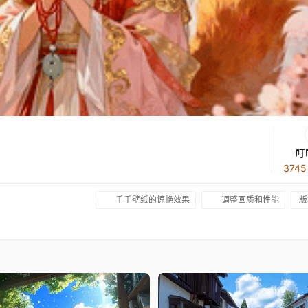
叮
374
千千壁纸的惊艳效果
调整画质和性能
版