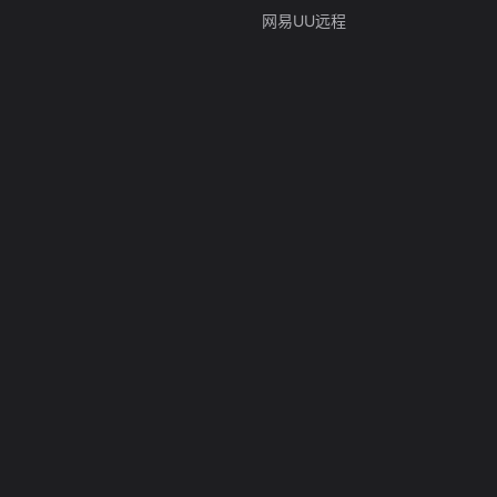
网易UU远程