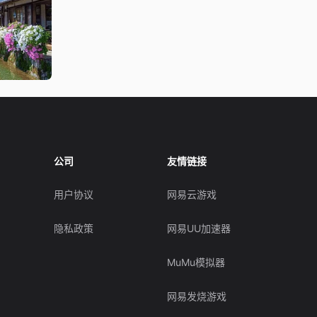
公司
友情链接
用户协议
网易云游戏
隐私政策
网易UU加速器
MuMu模拟器
网易发烧游戏