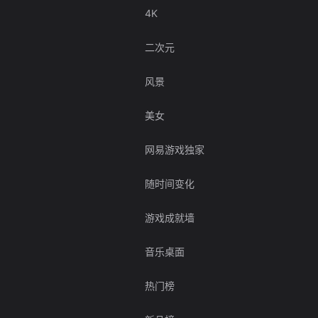
4K
二次元
风景
美女
网易游戏独家
随时间变化
游戏成就墙
音乐桌面
热门榜