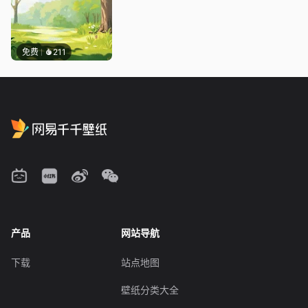
免费
211
产品
网站导航
下载
站点地图
壁纸分类大全