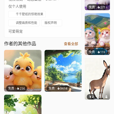
仅个人使用
免费
271
豆子酱e
千千壁纸的惊艳效果
调整画质和性能
版权声明
可爱萌宠
作者的其他作品
查看全部
免费
119
豆子酱e
免费
256
免费
9414
￥2
叮叮当当