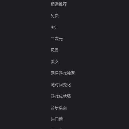
精选推荐
免费
4K
二次元
风景
美女
网易游戏独家
随时间变化
游戏成就墙
音乐桌面
热门榜