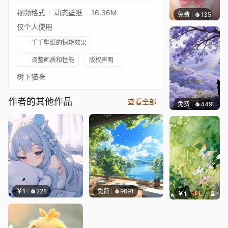
视频格式
动态壁纸
16.36M
免费
135
好看壁
仅个人使用
千千壁纸的惊艳效果
调整画质和性能
版权声明
树下猫咪
作者的其他作品
查看全部
免费
449
渔小小
￥1
228
免费
9691
￥1
叮叮当当