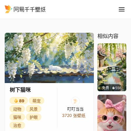
树下猫咪
精选
树下猫咪
相似内容
免费
556
渔小小
树下猫咪
89
萌宠
动物
风景
叮叮当当
3720 张壁纸
猫咪
护眼
治愈