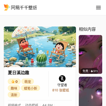
夏日溪边趣
精选
夏日溪边趣
相似内容
免费
915
辰东壁
夏日溪边趣
0
萌宠
守望者
趣味
蜡笔小新
810 张壁纸
清新
视频格式
动态壁纸
44.8M