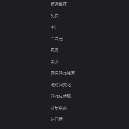
精选推荐
免费
4K
二次元
风景
美女
网易游戏独家
随时间变化
游戏成就墙
音乐桌面
热门榜