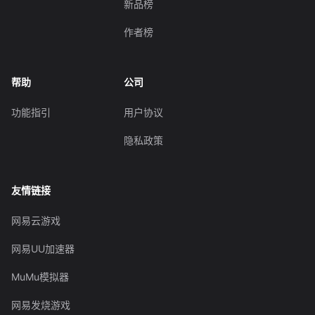
新品榜
作者榜
帮助
公司
功能指引
用户协议
隐私政策
友情链接
网易云游戏
网易UU加速器
MuMu模拟器
网易发烧游戏