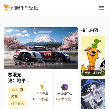
极限竞速：地平线6 -支持素材
精选
极限竞速：地平线6 -支持素材替换（Steam成就展示）
相似内容
免费
213
渔小小
极限竞
速：地平
线6 -支持
1.1万
素材替换
千千壁纸
IMMORTAL
游戏
（Steam
85 个作品
46 个作品
可自定义
成就展