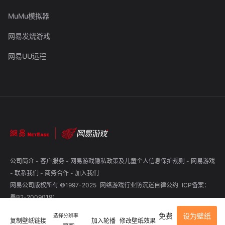
MuMu模拟器
网易发烧游戏
网易UU远程
公司简介
-
客户服务
-
网易游戏隐私政策及儿童个人信息保护规则
-
网易游戏
-
联系我们
-
商务合作
-
加入我们
网易公司版权所有 ©1997-2025
网络游戏行业防沉迷自律公约
ICP备案：
粤B2-20090191
免费
设为壁纸
选择分辨率
复制壁纸链接
加入轮播
修改壁纸效果