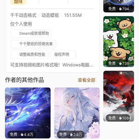
示）
趣味
免费
794
鲨鲨啊
千千动态格式
动态壁纸
151.55M
仅个人使用
Steam成就墙帮助
千千壁纸的惊艳效果
调整画质和性能
版权声明
免费
738
渔小小
可支持视频和图片格式哦！Windows电脑轻松设置视频壁纸内容，可有超酷炫音频/鼠标/时间互动效果！
作者的其他作品
查看全部
免费
1084
IMMO
免费
4.4万
免费
2.9万