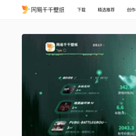
下载
精选推荐
创作
apex octaneSteam成
精选
apex octane（Steam成就展示）