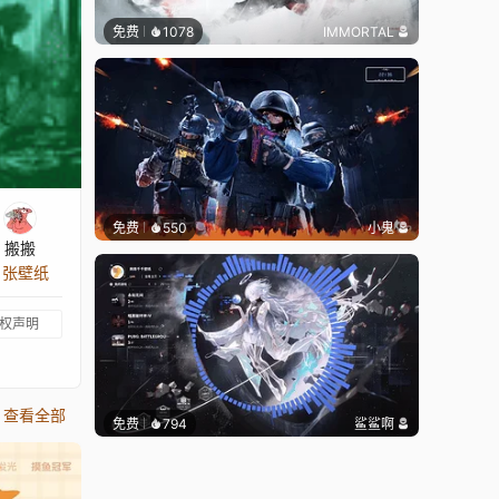
免费
1078
IMMORTAL
免费
550
小鬼
搬搬
0 张壁纸
权声明
查看全部
免费
794
鲨鲨啊