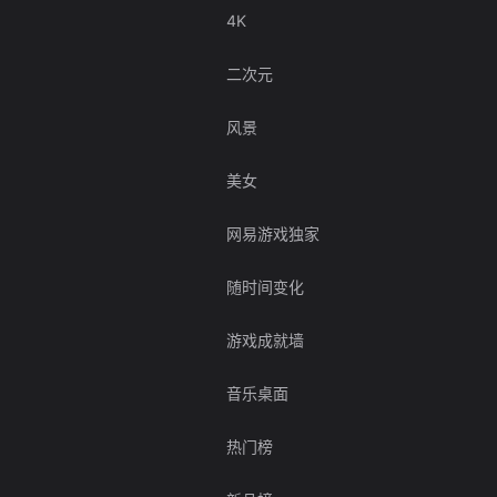
4K
二次元
风景
美女
网易游戏独家
随时间变化
游戏成就墙
音乐桌面
热门榜