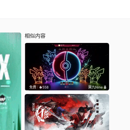
相似内容
免费
558
巽九Nine