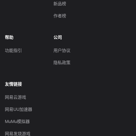
新品榜
作者榜
帮助
公司
功能指引
用户协议
隐私政策
友情链接
网易云游戏
网易UU加速器
MuMu模拟器
网易发烧游戏