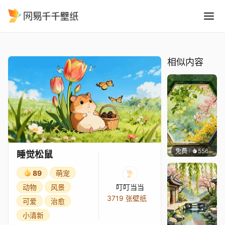
睡觉松鼠
精选
睡觉松鼠
相似内容
免费
556
渔小小
睡觉松鼠
89
萌宠
动物
风景
叮叮当当
3719 张壁纸
可爱
治愈
小清新