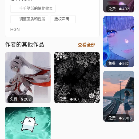
千千壁纸的惊艳效果
免费
492
辰东壁
调整画质和性能
版权声明
HGN
作者的其他作品
查看全部
免费
562
辰东壁
免费
202
免费
167
免费
2006
辰东