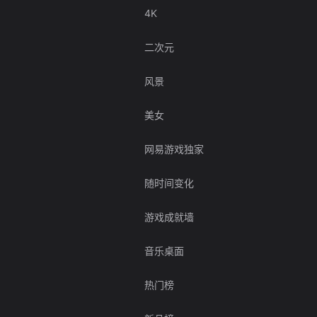
4K
二次元
风景
美女
网易游戏独家
随时间变化
游戏成就墙
音乐桌面
热门榜