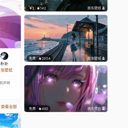
￥1
142
辰东壁纸
免费
2004
辰东壁纸
朴补
3 张壁纸
权声明
查看全部
免费
492
辰东壁纸