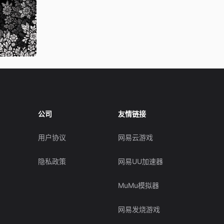
公司
友情链接
用户协议
网易云游戏
隐私政策
网易UU加速器
MuMu模拟器
网易发烧游戏