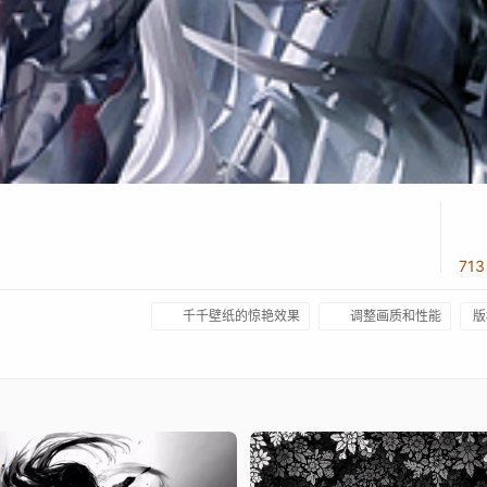
71
千千壁纸的惊艳效果
调整画质和性能
版