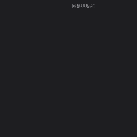
网易UU远程