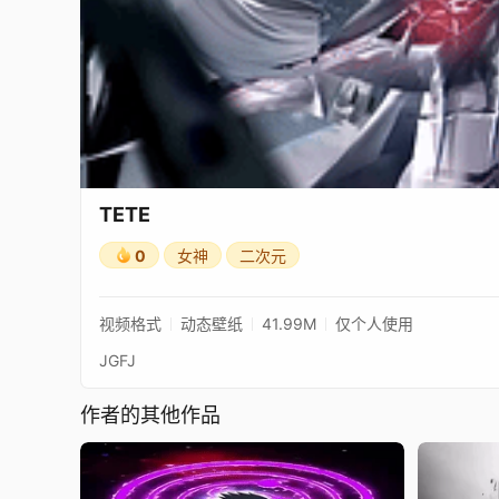
TETE
0
女神
二次元
视频格式
动态壁纸
41.99M
仅个人使用
JGFJ
作者的其他作品