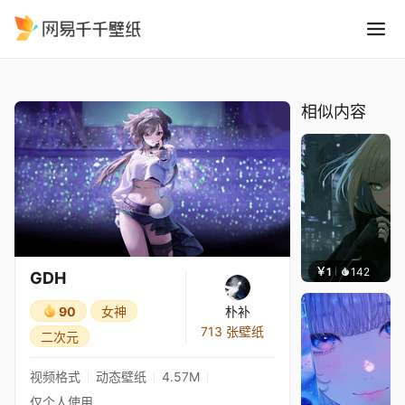
GDH
精选
GDH
相似内容
￥1
142
辰东壁
GDH
90
女神
朴补
713 张壁纸
二次元
视频格式
动态壁纸
4.57M
仅个人使用