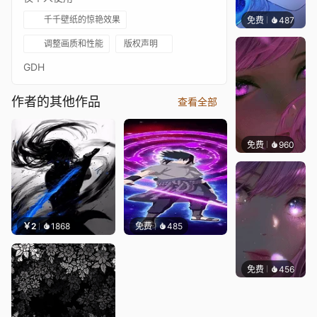
千千壁纸的惊艳效果
免费
487
辰东壁
调整画质和性能
版权声明
GDH
作者的其他作品
查看全部
免费
960
辰东壁
￥2
1868
免费
485
免费
456
辰东壁