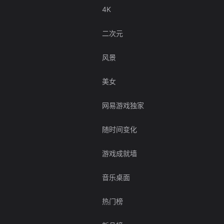
4K
二次元
风景
美女
网易游戏独家
随时间变化
游戏成就墙
音乐桌面
热门榜