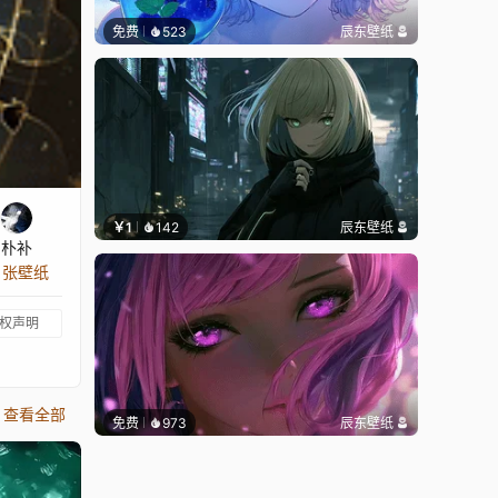
免费
523
辰东壁纸
￥1
142
辰东壁纸
朴补
3 张壁纸
权声明
查看全部
免费
973
辰东壁纸