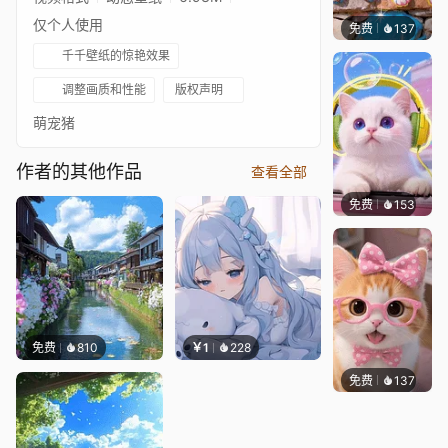
仅个人使用
免费
137
豆子酱e
千千壁纸的惊艳效果
调整画质和性能
版权声明
萌宠猪
作者的其他作品
查看全部
免费
153
豆子酱e
免费
810
￥1
228
免费
137
好看壁