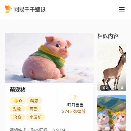
萌宠猪
精选
萌宠猪
相似内容
￥2
叮叮当当
萌宠猪
0
萌宠
叮叮当当
动物
可爱
3745 张壁纸
治愈
小清新
视频格式
动态壁纸
6.93M