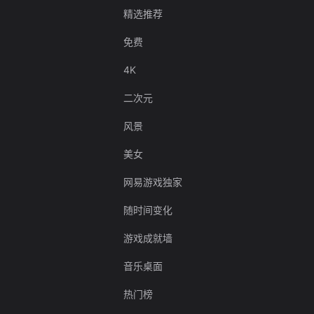
精选推荐
免费
4K
二次元
风景
美女
网易游戏独家
随时间变化
游戏成就墙
音乐桌面
热门榜