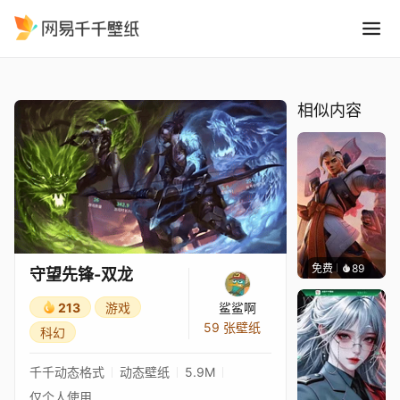
守望先锋-双龙
精选
守望先锋-双龙
相似内容
免费
89
LukeD
守望先锋-双龙
213
游戏
鲨鲨啊
59 张壁纸
科幻
千千动态格式
动态壁纸
5.9M
仅个人使用