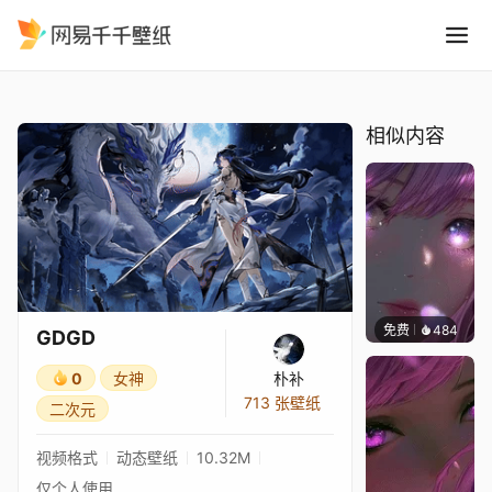
GDGD
精选
GDGD
相似内容
免费
484
辰东壁
GDGD
0
女神
朴补
713 张壁纸
二次元
视频格式
动态壁纸
10.32M
仅个人使用