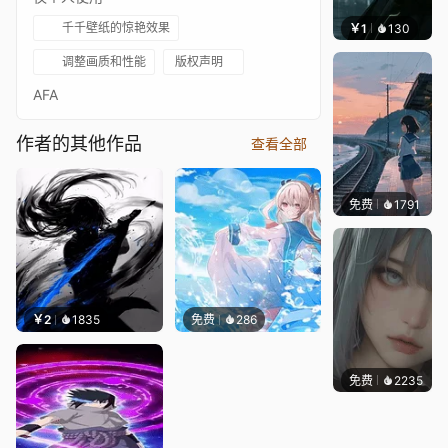
千千壁纸的惊艳效果
￥1
130
辰东
调整画质和性能
版权声明
AFA
作者的其他作品
查看全部
免费
1791
辰东壁
￥2
1835
免费
286
免费
2235
辰东