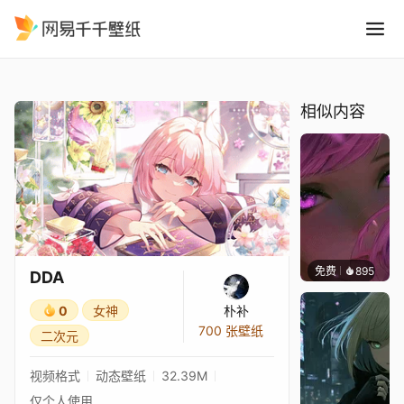
DDA
精选
DDA
相似内容
免费
895
辰东壁
DDA
0
女神
朴补
700 张壁纸
二次元
视频格式
动态壁纸
32.39M
仅个人使用