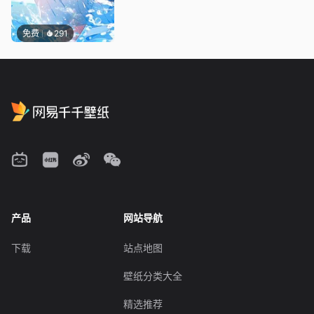
免费
291
产品
网站导航
下载
站点地图
壁纸分类大全
精选推荐