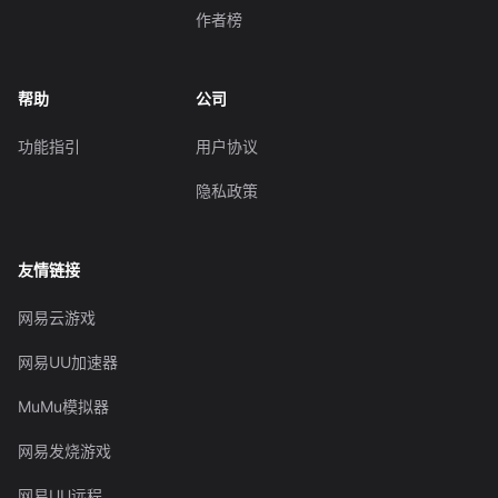
作者榜
帮助
公司
功能指引
用户协议
隐私政策
友情链接
网易云游戏
网易UU加速器
MuMu模拟器
网易发烧游戏
网易UU远程