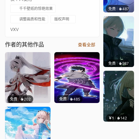
千千壁纸的惊艳效果
免费
487
辰东壁
调整画质和性能
版权声明
VXV
作者的其他作品
查看全部
免费
987
辰东壁
免费
202
免费
485
￥1
142
辰东壁