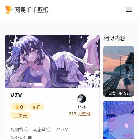
VZV
精选
VZV
相似内容
免费
1925
辰东壁
VZV
0
女神
朴补
713 张壁纸
二次元
视频格式
动态壁纸
24.7M
仅个人使用