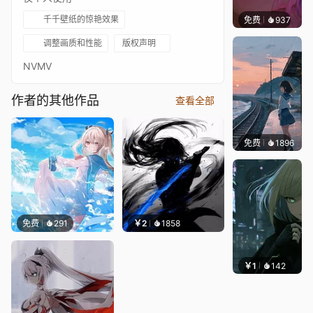
千千壁纸的惊艳效果
免费
937
辰东壁
调整画质和性能
版权声明
NVMV
作者的其他作品
查看全部
免费
1896
辰东壁
免费
291
￥2
1858
￥1
142
辰东壁