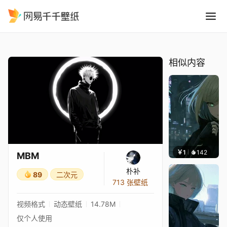
MBM
精选
MBM
相似内容
￥1
142
辰东壁
MBM
朴补
89
二次元
713 张壁纸
视频格式
动态壁纸
14.78M
仅个人使用