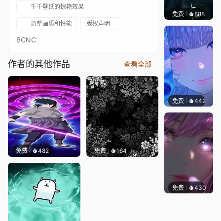
千千壁纸的惊艳效果
免费
888
辰东壁
调整画质和性能
版权声明
BCNC
作者的其他作品
查看全部
免费
442
辰东壁
免费
482
免费
164
免费
430
辰东壁