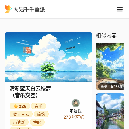
清新蓝天白云绿萝音乐交互
精选
清新蓝天白云绿萝（音乐交互）
相似内容
免费
9385
叮叮
清新蓝天白云绿萝
（音乐交互）
228
音乐
宅婳氏
蓝天白云
简约
273 张壁纸
小清新
护眼