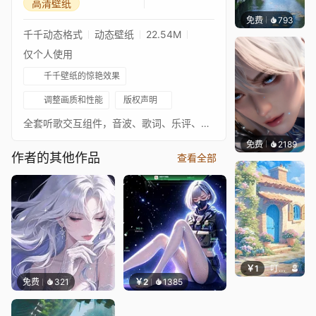
高清壁纸
免费
793
叮叮当
千千动态格式
动态壁纸
22.54M
仅个人使用
千千壁纸的惊艳效果
调整画质和性能
版权声明
全套听歌交互组件，音波、歌词、乐评、时钟日期一应俱全。（本作品严禁搬运、二次转售。）
免费
2189
搬搬
作者的其他作品
查看全部
￥1
叮叮当当
免费
321
￥2
1385