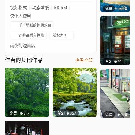
视频格式
动态壁纸
58.5M
免费
小皮球
仅个人使用
千千壁纸的惊艳效果
调整画质和性能
版权声明
雨夜街边商店
作者的其他作品
查看全部
￥2
90
小皮球
免费
317
￥2
327
免费
五子棋