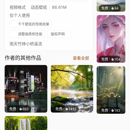
视频格式
动态壁纸
86.61M
免费
94
IMMO
仅个人使用
千千壁纸的惊艳效果
调整画质和性能
版权声明
雨天竹林小桥溪流
作者的其他作品
查看全部
免费
104
豆子酱e
免费
693
免费
1412
免费
183
好看壁