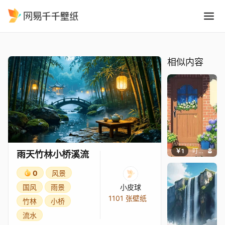
雨天竹林小桥溪流
精选
雨天竹林小桥溪流
相似内容
￥1
叮叮当当
雨天竹林小桥溪流
0
风景
国风
雨景
小皮球
1101 张壁纸
竹林
小桥
流水