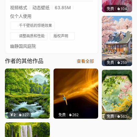
视频格式
动态壁纸
63.85M
免费
104
豆子酱e
仅个人使用
千千壁纸的惊艳效果
调整画质和性能
版权声明
幽静国风庭院
作者的其他作品
查看全部
免费
259
小皮球
￥2
327
免费
262
免费
563
渔小小