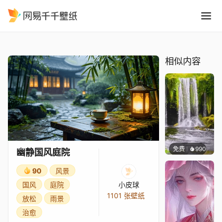
幽静国风庭院
精选
幽静国风庭院
相似内容
免费
990
小皮球
幽静国风庭院
90
风景
国风
庭院
小皮球
1101 张壁纸
放松
雨景
治愈