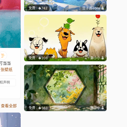
免费
742
豆子酱edda
免费
206
渔小小
叮当当
0 张壁纸
权声明
查看全部
免费
563
渔小小