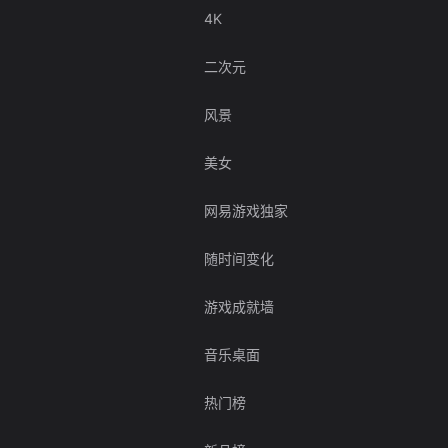
4K
二次元
风景
美女
网易游戏独家
随时间变化
游戏成就墙
音乐桌面
热门榜