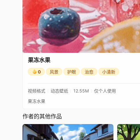
果冻水果
0
风景
护眼
治愈
小清新
视频格式
动态壁纸
12.55M
仅个人使用
果冻水果
作者的其他作品