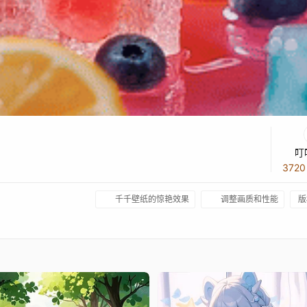
叮
372
千千壁纸的惊艳效果
调整画质和性能
版