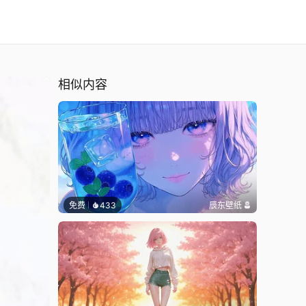
相似内容
免费
433
辰东壁纸