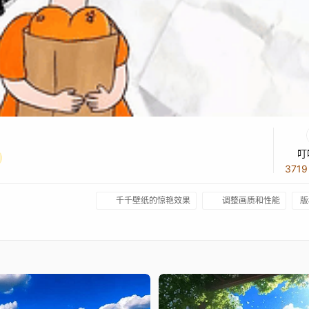
叮
371
千千壁纸的惊艳效果
调整画质和性能
版