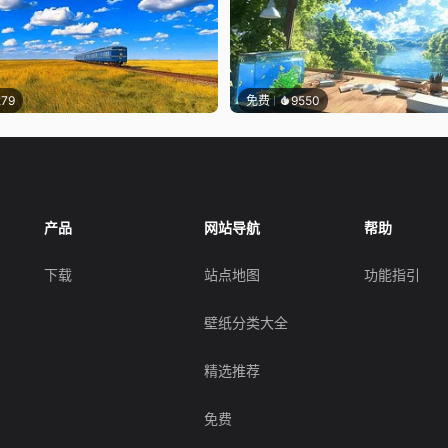
279
免费
9550
产品
网站导航
帮助
下载
站点地图
功能指引
壁纸分类大全
精选推荐
免费